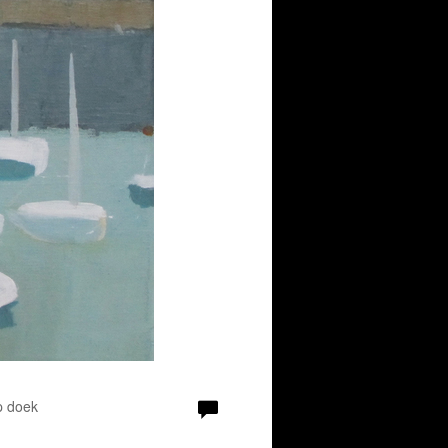
p doek