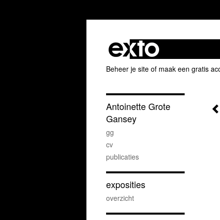
Beheer je site
of
maak een gratis ac
Antoinette Grote
Gansey
gg
cv
publicaties
exposities
overzicht