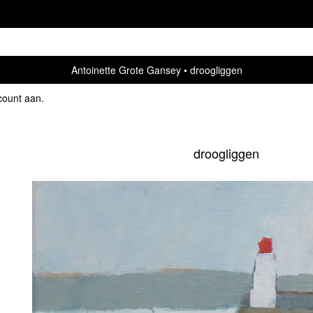
Antoinette Grote Gansey
droogliggen
count aan
.
droogliggen