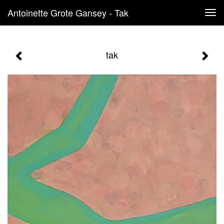
Antoinette Grote Gansey - Tak
Tog
navi
tak